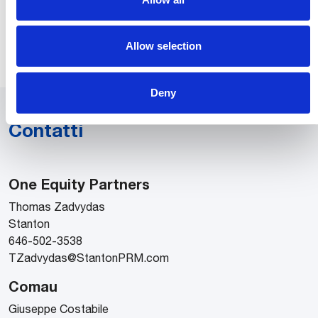
una cifra delle emissioni restanti, creando al contempo
valore aggiunto per tutti gli stakeholder. Per maggiori
informazioni, visitare
www.stellantis.com
.
Allow selection
Deny
Contatti
One Equity Partners
Thomas Zadvydas
Stanton
646-502-3538
TZadvydas@StantonPRM.com
Comau
Giuseppe Costabile