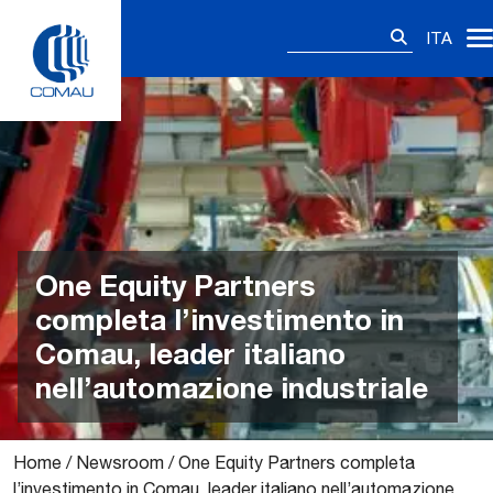
Skip
Ricerca
to
ITA
per:
content
One Equity Partners
completa l’investimento in
Comau, leader italiano
nell’automazione industriale
Home
/
Newsroom
/
One Equity Partners completa
l’investimento in Comau, leader italiano nell’automazione