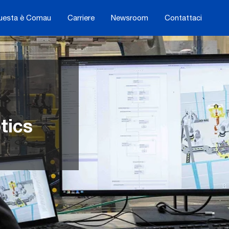
uesta è Comau
Carriere
Newsroom
Contattaci
tics