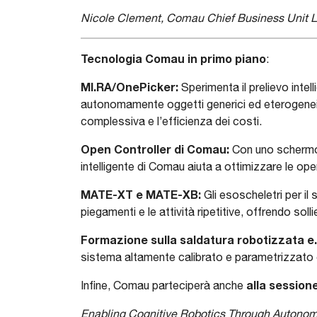
Nicole Clement, Comau Chief Business Unit L
Tecnologia Comau in primo
piano
:
MI.RA/OnePicker:
Sperimenta il prelievo intel
autonomamente oggetti generici ed eterogenei, 
complessiva e l’efficienza dei costi.
Open Controller di Comau:
Con uno schermo p
intelligente di Comau aiuta a ottimizzare le oper
MATE-XT e MATE-XB:
Gli esoscheletri per il
piegamenti e le attività ripetitive, offrendo so
Formazione sulla saldatura robotizzata 
sistema altamente calibrato e parametrizzato of
alla sessione
Infine, Comau parteciperà anche
Enabling Cognitive Robotics Through Autono