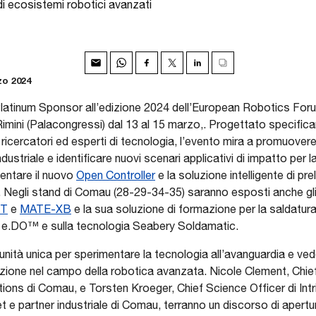
di ecosistemi robotici avanzati
zo 2024
atinum Sponsor all’edizione 2024 dell’European Robotics Foru
Rimini (Palacongressi) dal 13 al 15 marzo,. Progettato specific
li, ricercatori ed esperti di tecnologia, l’evento mira a promuover
ndustriale e identificare nuovi scenari applicativi di impatto per
entare il nuovo
Open Controller
e la soluzione intelligente di pre
Negli stand di Comau (28-29-34-35) saranno esposti anche gli 
XT
e
MATE-XB
e la sua soluzione di formazione per la saldatur
 e.DO™ e sulla tecnologia Seabery Soldamatic.
ità unica per sperimentare la tecnologia all’avanguardia e veder
azione nel campo della robotica avanzata. Nicole Clement, Chie
ns di Comau, e Torsten Kroeger, Chief Science Officer di Intri
et e partner industriale di Comau, terranno un discorso di apert