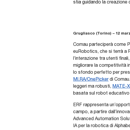
stia guidando la creazione 
Grugliasco (Torino) – 12 mar
Comau parteciperà come Pl
euRobotics, che si terrà a 
l’interazione tra utenti fina
migliorare la competitività i
lo sfondo perfetto per pres
MI.RA/OnePicker
di Comau. 
leggeri ma robusti,
MATE-
basata sul robot educativo
ERF rappresenta un’opportun
campo, a partire dall’innov
Advanced Automation Solutio
IA per la robotica di Alphab