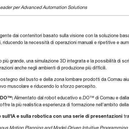
eader per Advanced Automation Solutions
ligente dai contenitori basato sulla visione con la soluzione bas
riducendo la necessità di operazioni manuali e ripetitive e au
iù grande, una simulazione 3D integrata e la possibilità di scri
azioni anche negli ambienti di produzione più difficili.
 sostegno del busto e della zona lombare prodotti da Comau aiuta
llievo muscolare e riducendo lo sforzo percepito.
e.DO™:
Alimentato dal robot educativo e.DO™ di Comau e dall
fre la più realistica esperienza di formazione nell’ambito della
 sull’IA e sulla robotica con una serie di presentazioni
tra
mous
Motion Planning and Model-Driven Intuitive Programming