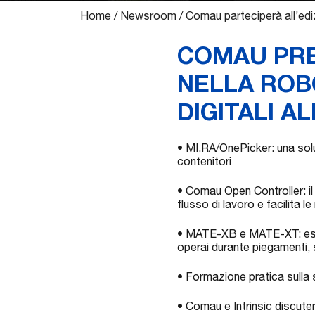
Home
/
Newsroom
/
Comau parteciperà all’ed
COMAU PRE
NELLA ROB
DIGITALI 
• MI.RA/OnePicker: una solu
contenitori
• Comau Open Controller: il
flusso di lavoro e facilita l
• MATE-XB e MATE-XT: esosch
operai durante piegamenti, s
• Formazione pratica sulla 
• Comau e Intrinsic discute