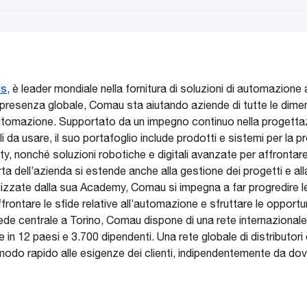
is
, è leader mondiale nella fornitura di soluzioni di automazione
presenza globale, Comau sta aiutando aziende di tutte le dimensio
’automazione. Supportato da un impegno continuo nella progettaz
i da usare, il suo portafoglio include prodotti e sistemi per la p
ty, nonché soluzioni robotiche e digitali avanzate per affrontare
ferta dell’azienda si estende anche alla gestione dei progetti e a
anizzate dalla sua Academy, Comau si impegna a far progredire
frontare le sfide relative all’automazione e sfruttare le opportu
de centrale a Torino, Comau dispone di una rete internazionale d
e in 12 paesi e 3.700 dipendenti. Una rete globale di distributor
 modo rapido alle esigenze dei clienti, indipendentemente da dov