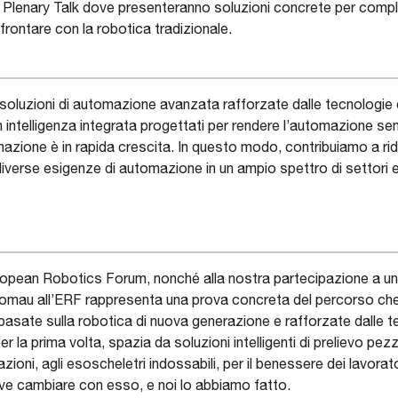
ial Plenary Talk dove presenteranno soluzioni concrete per com
ffrontare con la robotica tradizionale.
 soluzioni di automazione avanzata rafforzate dalle tecnologie 
 intelligenza integrata progettati per rendere l’automazione se
omazione è in rapida crescita. In questo modo, contribuiamo a r
verse esigenze di automazione in un ampio spettro di settori e
uropean Robotics Forum, nonché alla nostra partecipazione a una
Comau all’ERF rappresenta una prova concreta del percorso che
sate sulla robotica di nuova generazione e rafforzate dalle tecn
r la prima volta, spazia da soluzioni intelligenti di prelievo pezz
zioni, agli esoscheletri indossabili, per il benessere dei lavora
ve cambiare con esso, e noi lo abbiamo fatto.