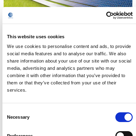
This website uses cookies
We use cookies to personalise content and ads, to provide
social media features and to analyse our traffic. We also
share information about your use of our site with our social
media, advertising and analytics partners who may
combine it with other information that you’ve provided to
them or that they’ve collected from your use of their
services.
Comau presenta Hyperflex, un nuovo
paradigma per l’installazione automatizzata e
sostenibile dei pannelli solari
Consent
Necessary
Selection
Leggi
Preferences