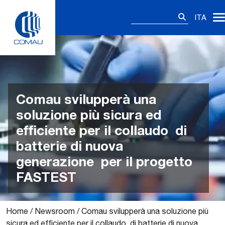
Skip
Ricerca
to
ITA
per:
content
Comau svilupperà una
soluzione più sicura ed
efficiente per il collaudo di
batterie di nuova
generazione per il progetto
FASTEST
Home
/
Newsroom
/
Comau svilupperà una soluzione più
sicura ed efficiente per il collaudo di batterie di nuova