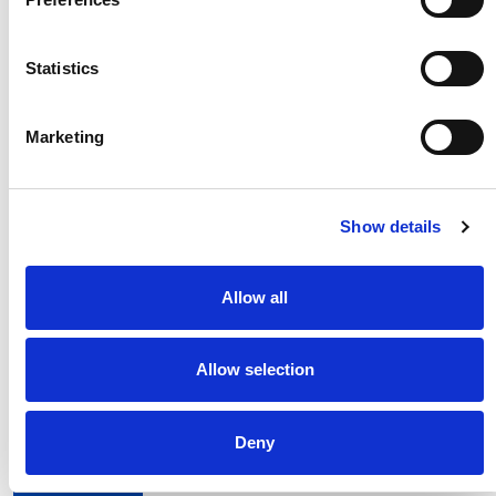
Statistics
Marketing
Show details
Allow all
Allow selection
Comau presenta il nuovo MATE-XB,
l’esoscheletro lombare indossabile progettato
per ridurre lo sforzo lombare
Deny