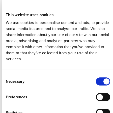
This website uses cookies
We use cookies to personalise content and ads, to provide
social media features and to analyse our traffic. We also
share information about your use of our site with our social
media, advertising and analytics partners who may
combine it with other information that you’ve provided to
them or that they’ve collected from your use of their
services.
Consent
Hyperflex, nouveau paradigme d’installation
Necessary
Selection
automatisée et durable de rangées de
panneaux solaires sur site
Preferences
Lire
Statistics