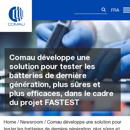
Skip
Rechercher :
to
FRA
content
Comau développe une
solution pour tester les
batteries de dernière
génération, plus sûres et
plus efficaces, dans le cadre
du projet FASTEST
Home
/
Newsroom
/
Comau développe une solution pour
tester les batteries de dernière génération, plus sûres et