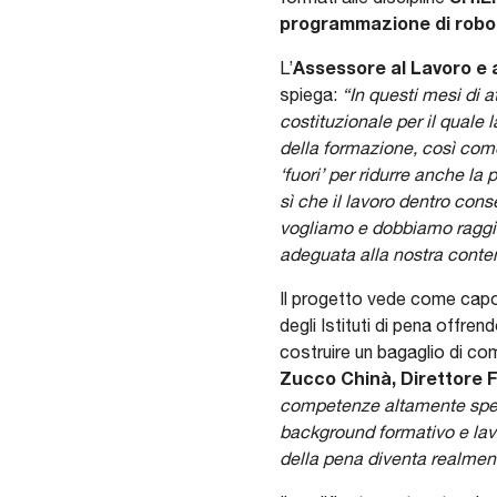
programmazione di robot 
Assessore al Lavoro e 
L’
spiega:
“In questi mesi di 
costituzionale per il quale 
della formazione, così come 
‘fuori’ per ridurre anche la
sì che il lavoro dentro cons
vogliamo e dobbiamo raggiun
adeguata alla nostra conte
Il progetto vede come capo
degli Istituti di pena offr
costruire un bagaglio di com
Zucco Chinà, Direttore
competenze altamente specia
background formativo e lavor
della pena diventa realment