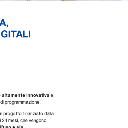
A,
GITALI
 altamente innovativa
e
gi di programmazione.
 un progetto finanziato dalla
 ai 24 mesi, che vengono
uso e
l’
alla