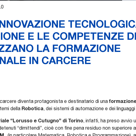
.0
INNOVAZIONE TECNOLOGIC
IONE E LE COMPETENZE DI
ZZANO LA FORMAZIONE
NALE IN CARCERE
formazione
 il carcere diventa protagonista e destinatario di una
Robotica
 temi della
, dei sistemi di automazione e dei linguag
iale “Lorusso e Cutugno” di Torino
, infatti, ha preso avvio
 detenuti “dimittendi”, cioè con fine pena residuo non superiore
.M.
(in particolare Matematica, Robotica e Programmazione), al