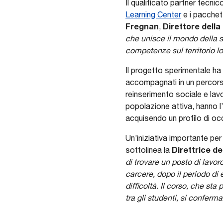
Il qualificato partner tecnic
Learning Cente
r
e i pacchett
Fregnan
Direttore del
,
che unisce il mondo della s
competenze sul territorio l
Il progetto sperimentale ha
accompagnati in un percorso 
reinserimento sociale e lavo
popolazione attiva, hanno l
acquisendo un profilo di oc
Un’iniziativa importante per
Direttrice d
sottolinea la
di trovare un posto di lavor
carcere, dopo il periodo d
difficoltà. Il corso, che st
tra gli studenti, si conferma