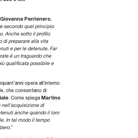
Giovanna Pentenero
,
re secondo quel principio
. Anche sotto il profilo
 di preparare alla vita
enuti e per le detenute. Far
trate è un traguardo che
ù qualificata possibile e
nquant’anni opera all’interno
ale, che consentano di
iale
Martino
. Come spiega
 nell’acquisizione di
tenuti anche quando il loro
le. In tal modo il tempo
ibero
.”