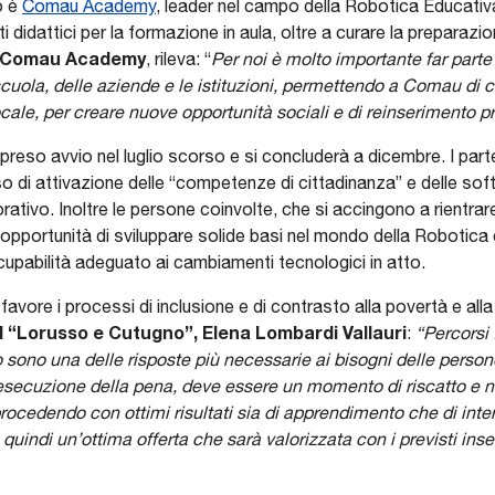
o è
C
omau Academy
, leader nel campo della Robotica Educativ
i didattici per la formazione in aula, oltre a curare la preparazi
la Comau Academy
, rileva: “
Per noi è molto importante far part
cuola, delle aziende e le istituzioni, permettendo a Comau di co
ocale, per creare nuove opportunità sociali e di reinserimento p
 preso avvio nel luglio scorso e si concluderà a dicembre. I par
di attivazione delle “competenze di cittadinanza” e delle soft s
rativo. Inoltre le persone coinvolte, che si accingono a rientrare 
’opportunità di sviluppare solide basi nel mondo della Robotic
cupabilità adeguato ai cambiamenti tecnologici in atto.
 favore i processi di inclusione e di contrasto alla povertà e all
el “Lorusso e Cutugno”, Elena Lombardi Vallauri
:
“Percorsi
o sono una delle risposte più necessarie ai bisogni delle person
i esecuzione della pena, deve essere un momento di riscatto e
a procedendo con ottimi risultati sia di apprendimento che di int
 quindi un’ottima offerta che sarà valorizzata con i previsti inse