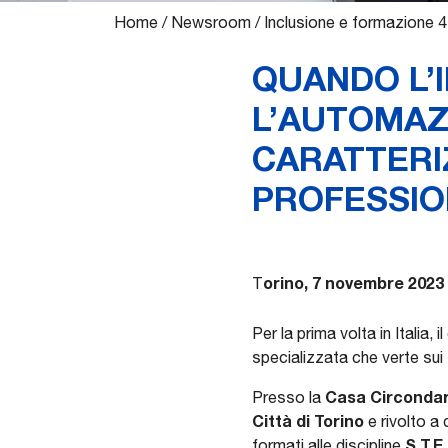
Home
/
Newsroom
/
Inclusione e formazione 4
QUANDO L’
L’AUTOMAZ
CARATTERI
PROFESSIO
orino, 7 novembre 2023
T
Per la prima volta in Italia,
specializzata che verte sui
Casa Circondar
Presso la
Città di Torino
e rivolto a
S.T.E
formati alle discipline