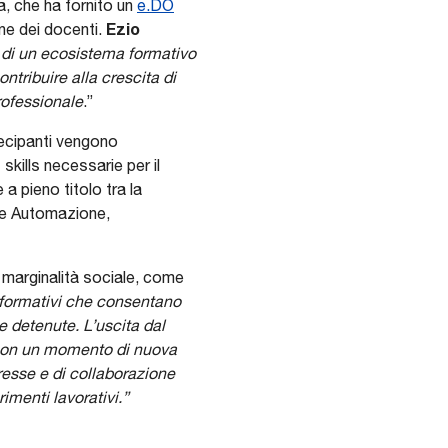
a, che ha fornito un
e.DO
Ezio
one dei docenti.
e di un ecosistema formativo
ntribuire alla crescita di
rofessionale
.”
tecipanti vengono
kills necessarie per il
a pieno titolo tra la
a e Automazione,
a marginalità sociale, come
 formativi che consentano
e detenute. L’uscita dal
 non un momento di nuova
eresse e di collaborazione
rimenti lavorativi.”