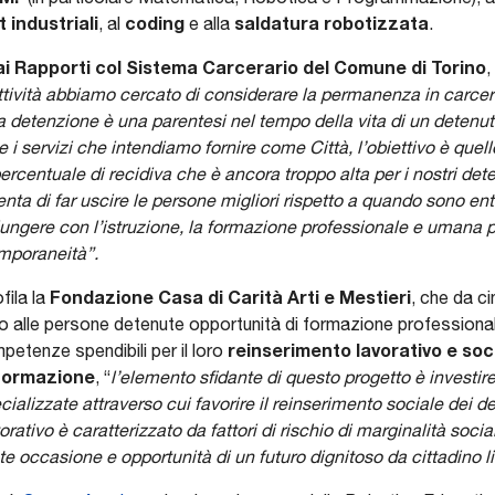
industriali
coding
saldatura robotizzata
, al
e alla
.
ai Rapporti col Sistema Carcerario del Comune di Torino
,
attività abbiamo cercato di considerare la permanenza in carce
la detenzione è una parentesi nel tempo della vita di un detenuto
i servizi che intendiamo fornire come Città, l’obiettivo è quello
 percentuale di recidiva che è ancora troppo alta per i nostri det
enta di far uscire le persone migliori rispetto a quando sono en
gere con l’istruzione, la formazione professionale e umana pi
mporaneità”.
Fondazione Casa di Carità Arti e Mestieri
fila la
, che da ci
endo alle persone detenute opportunità di formazione profession
reinserimento lavorativo e soc
petenze spendibili per il loro
 Formazione
, “
l’elemento sfidante di questo progetto è investire
lizzate attraverso cui favorire il reinserimento sociale dei de
ativo è caratterizzato da fattori di rischio di marginalità socia
e occasione e opportunità di un futuro dignitoso da cittadino l