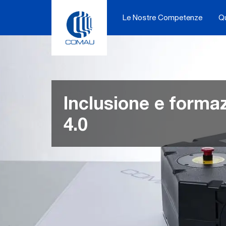
Skip
to
Le Nostre Competenze
Q
content
Inclusione e forma
4.0