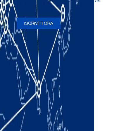
e aggiornamenti occasionali da
Comau
ISCRIVITI ORA