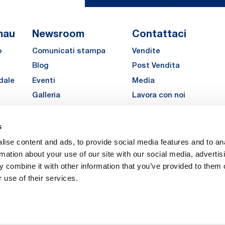
mau
Newsroom
Contattaci
o
Comunicati stampa
Vendite
Blog
Post Vendita
dale
Eventi
Media
Galleria
Lavora con noi
Richiedi un preventivo pe
MATE
s
LinkedIn
Instagra
YouTu
ise content and ads, to provide social media features and to an
Carriere
rmation about your use of our site with our social media, advertis
 combine it with other information that you’ve provided to them o
 use of their services.
vacy
Privacy
Legal Notes
Company Info
Cookie Policy