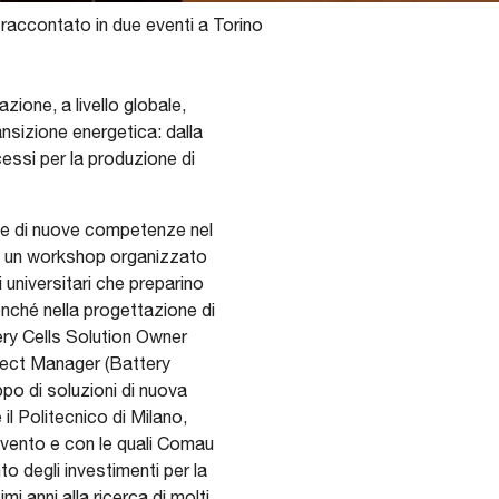
 raccontato in due eventi a Torino
zione, a livello globale,
nsizione energetica: dalla
ocessi per la produzione di
one di nuove competenze nel
”, un workshop organizzato
i universitari che preparino
onché nella progettazione di
ery Cells Solution Owner
ject Manager (Battery
ppo di soluzioni di nuova
il Politecnico di Milano,
’evento e con le quali Comau
to degli investimenti per la
i anni alla ricerca di molti