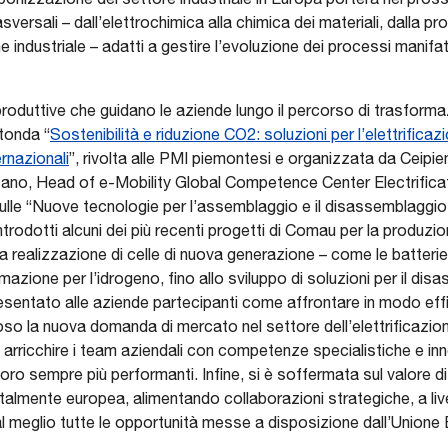
versali – dall’elettrochimica alla chimica dei materiali, dalla 
one industriale – adatti a gestire l’evoluzione dei processi manifat
 produttive che guidano le aziende lungo il percorso di trasfor
otonda “
Sostenibilità e riduzione CO2: soluzioni per l’elettrificaz
rnazionali
”, rivolta alle PMI piemontesi e organizzata da Ceip
zano, Head of e-Mobility Global Competence Center Electrificat
lle “Nuove tecnologie per l’assemblaggio e il disassemblaggio 
introdotti alcuni dei più recenti progetti di Comau per la produzi
er la realizzazione di celle di nuova generazione – come le batterie
azione per l’idrogeno, fino allo sviluppo di soluzioni per il disas
esentato alle aziende partecipanti come affrontare in modo effi
la nuova domanda di mercato nel settore dell’elettrificazione.
 arricchire i team aziendali con competenze specialistiche e inn
oro sempre più performanti. Infine, si è soffermata sul valore di
otalmente europea, alimentando collaborazioni strategiche, a live
 al meglio tutte le opportunità messe a disposizione dall’Unione 