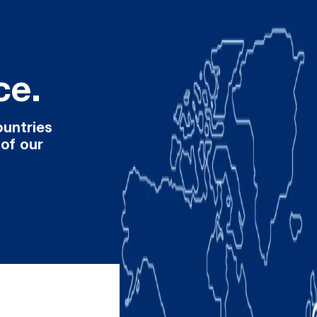
ce.
ountries
 of our