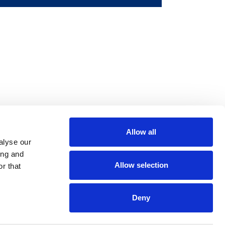
r
Allow all
m
be
alyse our
ing and
Allow selection
r that
Deny