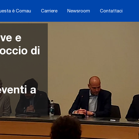
uesta è Comau
Carriere
Newsroom
Contattaci
ive e
occio di
venti a