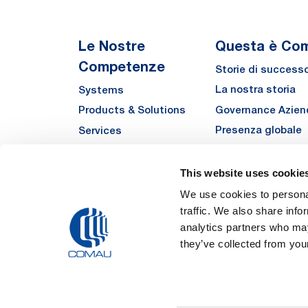
Le Nostre
Questa è Co
Competenze
Storie di success
La nostra storia
Systems
Governance Azien
Products & Solutions
Presenza globale
Services
Qualità
Automha
Sostenibilità
This website uses cookie
Fornitori
We use cookies to personal
traffic. We also share info
Funded Projects
analytics partners who may
they’ve collected from your
Legal Notes and Pri