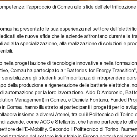
mpetenze: l’approccio di Comau alle sfide dell’elettrificazione
omau ha presentato la sua esperienza nel settore dell’elettrifica
dicati alle nuove sfide che le aziende affrontano durante la tra
ali ad alta specializzazione, alla realizzazione di soluzioni e pr
nibili.
 nella progettazione di tecnologie innovative e nella formazi
ative, Comau ha partecipato a “Batteries for Energy Transition
 sensibilizzare gli studenti sull’importanza di intraprendere cors
mpo della produzione e rigenerazione delle batterie elettriche, n
di automazione per la loro lavorazione. Aldo D’Ambrosio, Batt
olution Management) in Comau, e Daniela Fontana, Funded Pro
 Comau, hanno illustrato ai partecipanti i progetti per lo svilu
abora insieme a diversi Atenei, tra cui il Politecnico di Torino e 
randi aziende, come ACC e Stellantis, che hanno partecipato all
ettore dell’E-Mobility. Secondo il Politecnico di Torino, l’aumen
rbonizzazione del settore industriale in Europa porterà nei prossim