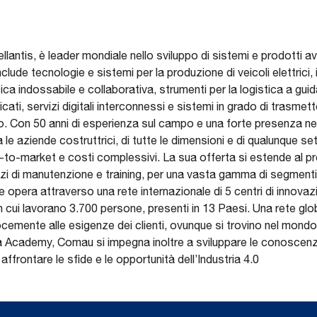
llantis, è leader mondiale nello sviluppo di sistemi e prodotti 
clude tecnologie e sistemi per la produzione di veicoli elettrici, i
otica indossabile e collaborativa, strumenti per la logistica a gu
ti, servizi digitali interconnessi e sistemi in grado di trasmet
o. Con 50 anni di esperienza sul campo e una forte presenza ne
 le aziende costruttrici, di tutte le dimensioni e di qualunque set
e-to-market e costi complessivi. La sua offerta si estende al 
zi di manutenzione e training, per una vasta gamma di segmenti i
e opera attraverso una rete internazionale di 5 centri di innovazi
in cui lavorano 3.700 persone, presenti in 13 Paesi. Una rete glob
emente alle esigenze dei clienti, ovunque si trovino nel mondo. 
a Academy, Comau si impegna inoltre a sviluppare le conoscenz
affrontare le sfide e le opportunità dell’Industria 4.0