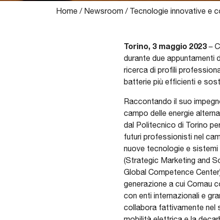
Home
/
Newsroom
/
Tecnologie innovative e co
Torino, 3 maggio 2023
– C
durante due appuntamenti de
ricerca di profili profession
batterie più efficienti e soste
Raccontando il suo impegno
campo delle energie altern
dal Politecnico di Torino per
futuri professionisti nel ca
nuove tecnologie e sistemi 
(Strategic Marketing and S
Global Competence Center) in
generazione a cui Comau coll
con enti internazionali e g
collabora fattivamente nel s
mobilità elettrica e la deca