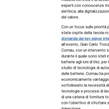
esperti con conoscenze tras
elettrica, alla digitalizzazi
del valore.
Con un focus sulle priorità
stata ospite della tavola r
domanda dei key player inte
all’evento, Gian Carlo Tron
Comau, con un intervento su
durante il quale sono stati 
batterie agli ioni di litio, p
studio di tecnologie di autom
delle batterie. Comau ha pr
economicamente vantaggioso 
sottolineato la necessità di
tecnologie e processi di lav
di una catena di fornitura t
con l’obiettivo di sfruttare
transizione.