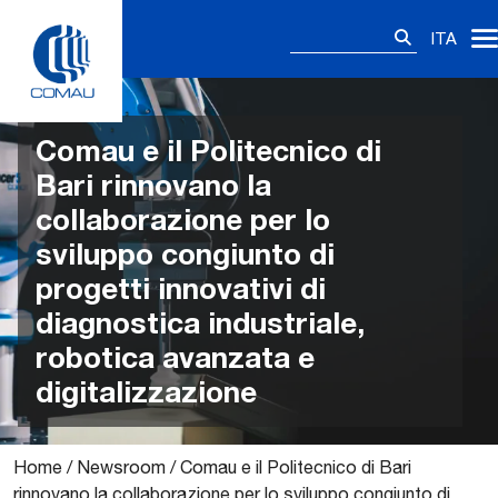
Skip
Ricerca
to
ITA
per:
content
Comau e il Politecnico di
Bari rinnovano la
collaborazione per lo
sviluppo congiunto di
progetti innovativi di
diagnostica industriale,
robotica avanzata e
digitalizzazione
Home
/
Newsroom
/
Comau e il Politecnico di Bari
rinnovano la collaborazione per lo sviluppo congiunto di