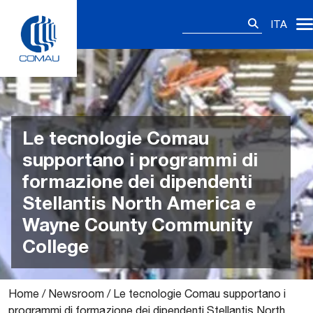
Skip
Ricerca
to
ITA
per:
content
Le tecnologie Comau
supportano i programmi di
formazione dei dipendenti
Stellantis North America e
Wayne County Community
College
Home
/
Newsroom
/
Le tecnologie Comau supportano i
programmi di formazione dei dipendenti Stellantis North