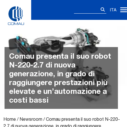
Skip
Ricerca
to
ITA
per:
content
Comau presenta il suo robot
N-220-2.7 di nuova
generazione, in grado di
raggiungere prestazioni più
elevate e un’automazione a
costi bassi
Home
/
Newsroom
/
Comau presenta il suo robot N-220-
2.7 di nuova generazione, in grado di raggiungere