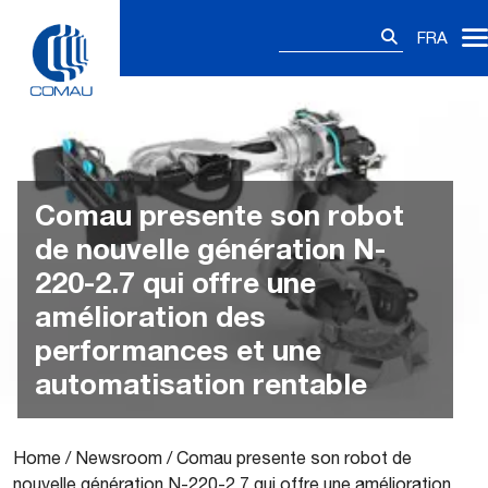
Skip
Rechercher :
to
FRA
content
Comau presente son robot
de nouvelle génération N-
220-2.7 qui offre une
amélioration des
performances et une
automatisation rentable
Home
/
Newsroom
/
Comau presente son robot de
nouvelle génération N-220-2.7 qui offre une amélioration