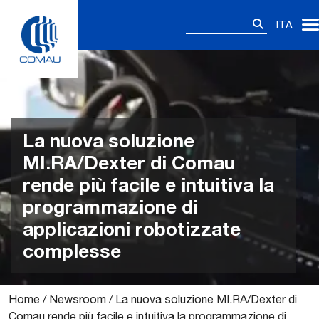
Skip
Ricerca
to
ITA
per:
content
La nuova soluzione
MI.RA/Dexter di Comau
rende più facile e intuitiva la
programmazione di
applicazioni robotizzate
complesse
Home
/
Newsroom
/
La nuova soluzione MI.RA/Dexter di
Comau rende più facile e intuitiva la programmazione di