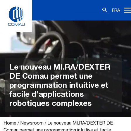
Skip
Rechercher :
to
FRA
content
Le nouveau MI.RA/DEXTER
DE Comau permet une
programmation intuitive et
facile d’applications
robotiques complexes
Home
/
Newsroom
/
Le nouveau MI.RA/DEXTER DE
Comau permet une programmation intuitive et facile