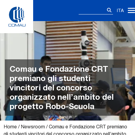
Skip
Ricerca
to
ITA
per:
content
Comau e Fondazione CRT
premiano gli studenti
vincitori del concorso
organizzato nell’ambito del
progetto Robo-Scuola
Home
/
Newsroom
/
Comau e Fondazione CRT premiano
gli studenti vincitori del concorso organizzato nell’ambito