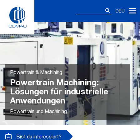
Skip
Suchen
to
DEU
nach:
content
Powertrain & Machining
Powertrain Machining:
Lösungen für industrielle
Anwendungen
Powertrain und Machining
Bist du interessiert?