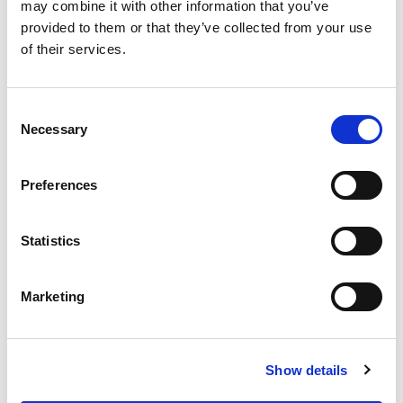
may combine it with other information that you’ve
provided to them or that they’ve collected from your use
of their services.
VersaPallet
Dieses hochleistungsfähige Inline-Transfersystem ist
möglicherweise das schnellste seiner Art in der
Consent
Automobilindustrie für Unterbodentransport und
Necessary
Selection
Karosseriebestückung. Basierend auf einer
geometrischen Palette, auf der sich die Karosserie
Preferences
durch die Fertigungslinien bewegt, können Karosserien
in wenigen Sekunden sicher den Produktionsprozess
durchlaufen.
Statistics
Marketing
Show details