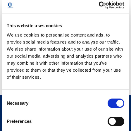
Wenn Sie daran interessiert sind, unserem Team
This website uses cookies
beizutreten oder mit unserem Unternehmen
zusammenzuarbeiten, geben Sie in diesem Abschnitt Ihre
We use cookies to personalise content and ads, to
Daten und Ihren Lebenslauf ein.
provide social media features and to analyse our traffic.
We also share information about your use of our site with
our social media, advertising and analytics partners who
Arbeite mit uns Formular
may combine it with other information that you’ve
provided to them or that they’ve collected from your use
of their services.
Consent
Necessary
Selection
Preferences