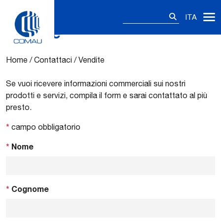
Ricerca
ITA
per:
Vendite
Skip
to
content
Home
/
Contattaci
/
Vendite
Se vuoi ricevere informazioni commerciali sui nostri
prodotti e servizi, compila il form e sarai contattato al più
presto.
*
campo obbligatorio
*
Nome
*
Cognome