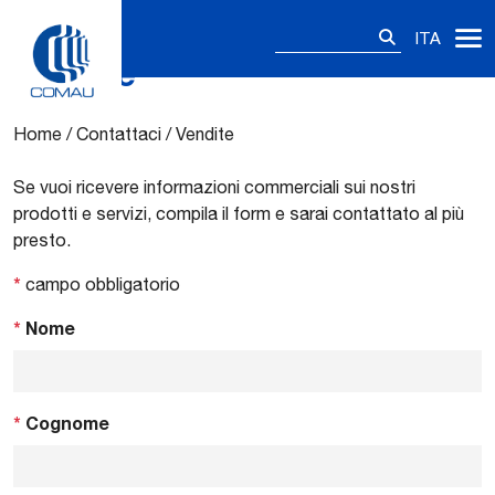
Ricerca
ITA
per:
Vendite
Skip
to
content
Home
/
Contattaci
/
Vendite
Se vuoi ricevere informazioni commerciali sui nostri
prodotti e servizi, compila il form e sarai contattato al più
presto.
*
campo obbligatorio
*
Nome
*
Cognome