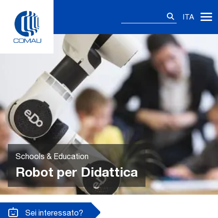
Skip
Ricerca
to
ITA
per:
content
Schools & Education
Robot per Didattica
Sei interessato?