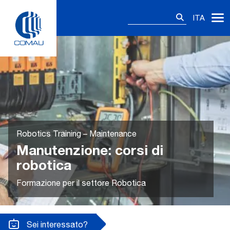
Skip
Ricerca
to
ITA
per:
content
Robotics Training – Maintenance
Manutenzione: corsi di
robotica
Formazione per il settore Robotica
Sei interessato?