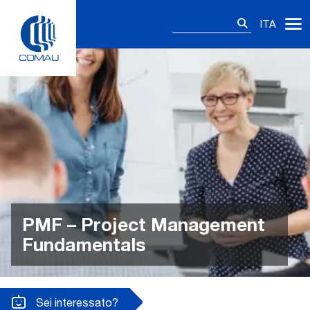
Skip
Ricerca
to
ITA
per:
content
PMF – Project Management
Fundamentals
Sei interessato?