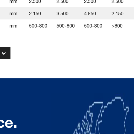
mm
2.500
2.500
2.500
2.500
mm
2.150
3.500
4.850
2.150
mm
500-800
500-800
500-800
>800
ce.