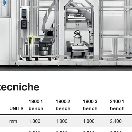
tecniche
1800 1
1800 2
1800 3
2400 1
UNITS
bench
bench
bench
bench
mm
1.800
1.800
1.800
2.400