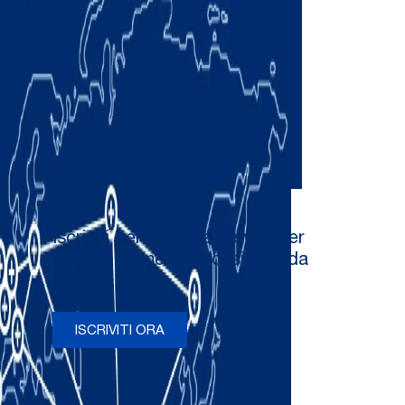
Iscriviti per ricevere newsletter
e aggiornamenti occasionali da
Comau
ISCRIVITI ORA