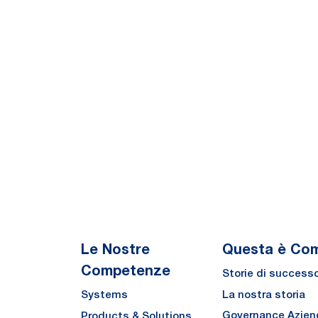
Le Nostre
Questa è Co
Competenze
Storie di success
La nostra storia
Systems
Governance Azien
Products & Solutions