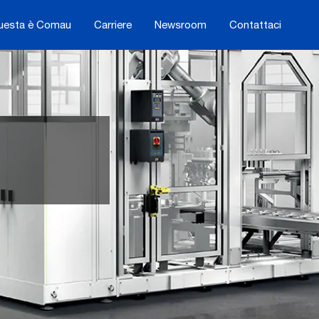
uesta è Comau
Carriere
Newsroom
Contattaci