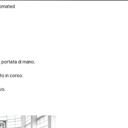
omated
a portata di mano.
to in corso.
vo.