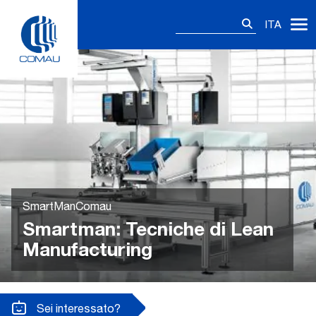
Skip
Ricerca
to
ITA
per:
content
SmartManComau
Smartman: Tecniche di Lean
Manufacturing
Sei interessato?