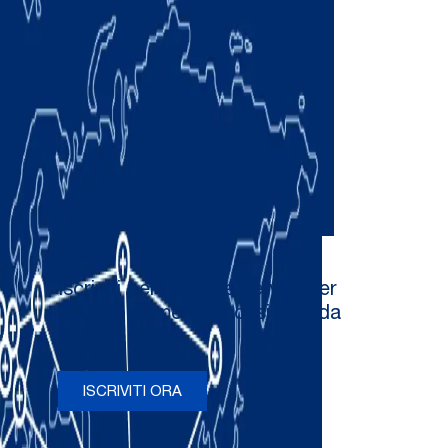
Iscriviti per ricevere newsletter
e aggiornamenti occasionali da
Comau
ISCRIVITI ORA