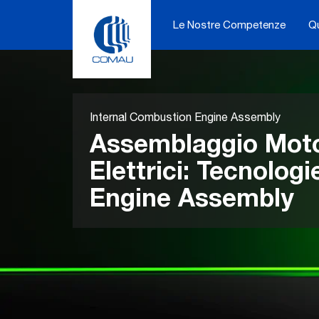
Skip
to
Le Nostre Competenze
Q
content
Internal Combustion Engine Assembly
Assemblaggio Moto
Elettrici: Tecnologi
Engine Assembly