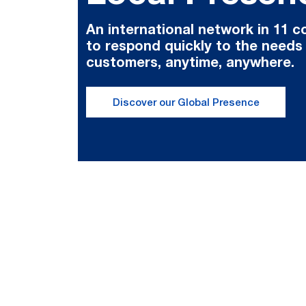
An international network in 11 c
to respond quickly to the needs
customers, anytime, anywhere.
Discover our Global Presence