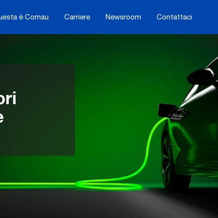
uesta è Comau
Carriere
Newsroom
Contattaci
ri
e