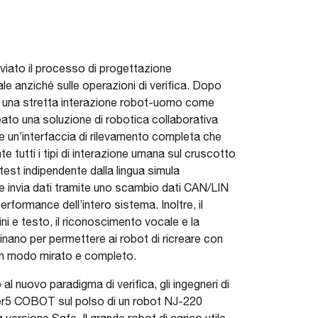
viato il processo di progettazione
ale anziché sulle operazioni di verifica. Dopo
di una stretta interazione robot-uomo come
reato una soluzione di robotica collaborativa
 e un’interfaccia di rilevamento completa che
tutti i tipi di interazione umana sul cruscotto
 test indipendente dalla lingua simula
 e invia dati tramite uno scambio dati CAN/LIN
performance dell’intero sistema. Inoltre, il
i e testo, il riconoscimento vocale e la
nano per permettere ai robot di ricreare con
 in modo mirato e completo.
al nuovo paradigma di verifica, gli ingegneri di
5 COBOT sul polso di un robot NJ-220
versione Safe. Il grande robot di carico utile