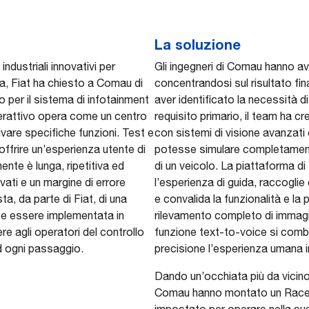
La soluzione
ndustriali innovativi per
Gli ingegneri di Comau hanno av
ca, Fiat ha chiesto a Comau di
concentrandosi sul risultato fin
o per il sistema di infotainment
aver identificato la necessità 
nterattivo opera come un centro
requisito primario, il team ha c
are specifiche funzioni. Test e
con sistemi di visione avanzati
offrire un’esperienza utente di
potesse simulare completamente 
ente è lunga, ripetitiva ed
di un veicolo. La piattaforma di
ati e un margine di errore
l’esperienza di guida, raccoglie
sta, da parte di Fiat, di una
e convalida la funzionalità e la 
se essere implementata in
rilevamento completo di immagin
re agli operatori del controllo
funzione text-to-voice si combi
ad ogni passaggio.
precisione l’esperienza umana
Dando un’occhiata più da vicino 
Comau hanno montato un Racer
impostato per operare nella sua 