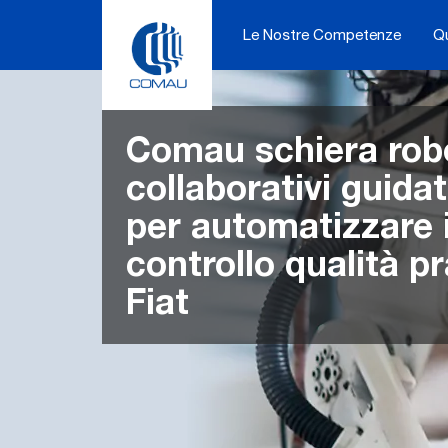
Skip
to
Le Nostre Competenze
Q
content
Comau schiera rob
collaborativi guidati
per automatizzare i
controllo qualità pr
Fiat