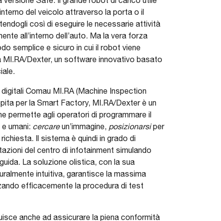
terno del veicolo attraverso la porta o il
tendogli così di eseguire le necessarie attività
mente all’interno dell’auto. Ma la vera forza
do semplice e sicuro in cui il robot viene
 a MI.RA/Dexter, un software innovativo basato
iale.
ti digitali Comau MI.RA (Machine Inspection
ita per la Smart Factory, MI.RA/Dexter è un
he permette agli operatori di programmare il
 e umani:
cercare
un’immagine,
posizionarsi
per
richiesta. Il sistema è quindi in grado di
stazioni del centro di infotainment simulando
uida. La soluzione olistica, con la sua
ralmente intuitiva, garantisce la massima
izzando efficacemente la procedura di test
buisce anche ad assicurare la piena conformità