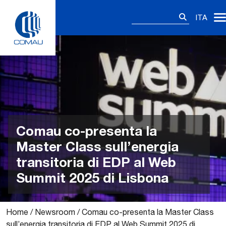
Skip
Ricerca
to
ITA
per:
content
Comau co-presenta la
Master Class sull’energia
transitoria di EDP al Web
Summit 2025 di Lisbona
Home
/
Newsroom
/
Comau co-presenta la Master Class
sull’energia transitoria di EDP al Web Summit 2025 di