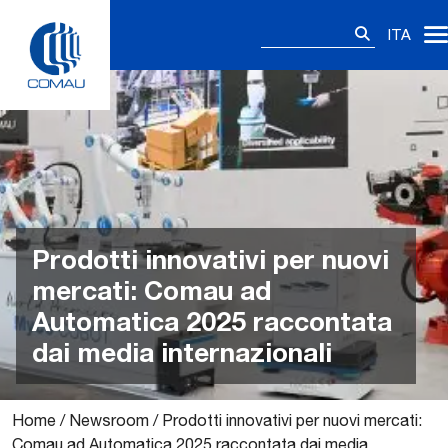
Skip
Ricerca
to
ITA
per:
content
Prodotti innovativi per nuovi
mercati: Comau ad
Automatica 2025 raccontata
dai media internazionali
Home
/
Newsroom
/
Prodotti innovativi per nuovi mercati:
Comau ad Automatica 2025 raccontata dai media