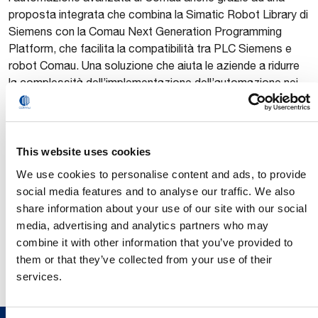
proposta integrata che combina la Simatic Robot Library di
Siemens con la Comau Next Generation Programming
Platform, che facilita la compatibilità tra PLC Siemens e
robot Comau. Una soluzione che aiuta le aziende a ridurre
la complessità dell’implementazione dell’automazione nei
propri processi ed elimina la necessità di sostenere ingenti
investimenti tecnologici o di acquisire nuove competenze
tecniche.
This website uses cookies
engenharia-
Infine, in Brasile, un articolo apparso su
We use cookies to personalise content and ads, to provide
brasil.com
ha spiegato come ad Automatica 2025 Comau
social media features and to analyse our traffic. We also
abbia messo in risalto la forte sinergia tra l’ingegno umano
share information about your use of our site with our social
e l’eccellenza tecnologica attraverso il lancio di nuove e
media, advertising and analytics partners who may
potenti soluzioni progettate per accelerare la facilità d’uso,
combine it with other information that you’ve provided to
aumentare la qualità e garantire una produttività sostenibile
them or that they’ve collected from your use of their
per aziende di ogni dimensione e settore.
services.