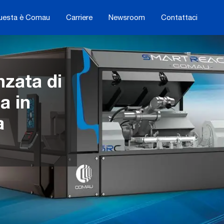
uesta è Comau
Carriere
Newsroom
Contattaci
zata di
a in
a