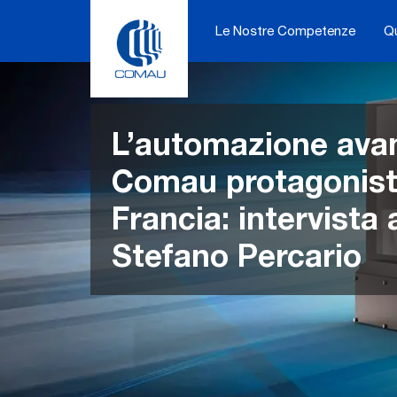
Skip
to
Le Nostre Competenze
Q
content
L’automazione avan
Comau protagonist
Francia: intervista 
Stefano Percario