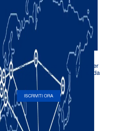
Iscriviti per ricevere newsletter
e aggiornamenti occasionali da
Comau
ISCRIVITI ORA