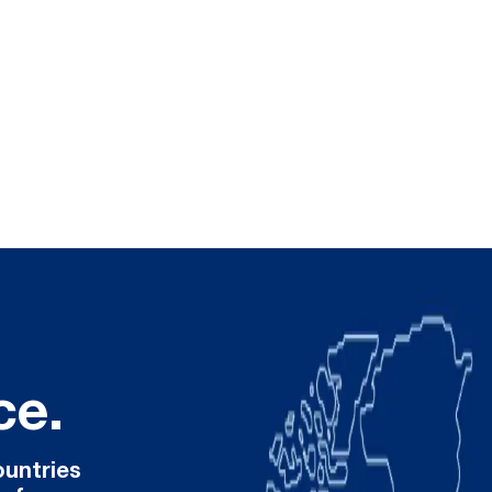
ce.
ountries