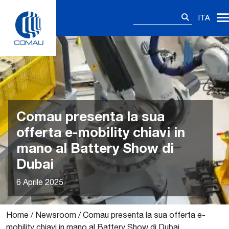
Skip
Ricerca
to
ITA
per:
content
Comau presenta la sua
offerta e-mobility chiavi in
mano al Battery Show di
Dubai
6 Aprile 2025
Home
/
Newsroom
/
Comau presenta la sua offerta e-
mobility chiavi in mano al Battery Show di Dubai