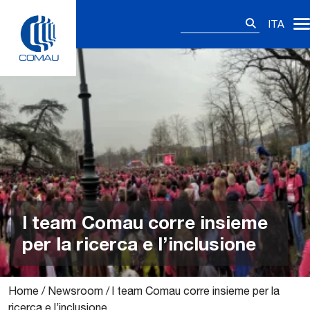
Skip
Ricerca
to
ITA
per:
content
l team Comau corre insieme
per la ricerca e l’inclusione
Home
/
Newsroom
/
l team Comau corre insieme per la
ricerca e l’inclusione