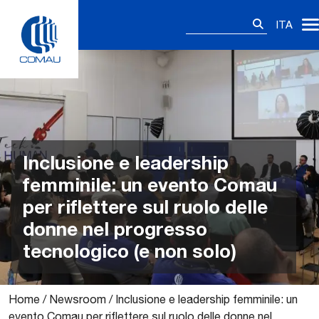
Skip
Ricerca
to
ITA
per:
content
Inclusione e leadership
femminile: un evento Comau
per riflettere sul ruolo delle
donne nel progresso
tecnologico (e non solo)
Home
/
Newsroom
/
Inclusione e leadership femminile: un
evento Comau per riflettere sul ruolo delle donne nel