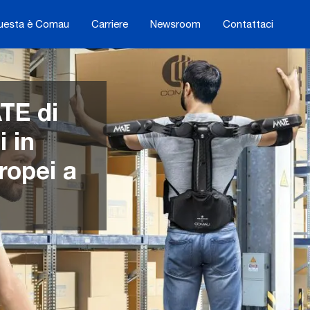
uesta è Comau
Carriere
Newsroom
Contattaci
TE di
 in
ropei a