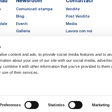
mau
Newsroom
Contattaci
o
Comunicati stampa
Vendite
Blog
Post Vendita
dale
Eventi
Media
Galleria
Lavora con noi
Richiedi un preventivo pe
MATE
s
LinkedIn
Instagra
YouTu
ise content and ads, to provide social media features and to an
Carriere
rmation about your use of our site with our social media, advertis
 combine it with other information that you’ve provided to them o
 use of their services.
vacy
Privacy
Legal Notes
Company Info
Cookie Policy
ice: Via Rivalta, 30, 10095 Grugliasco (TO) – Italy. Fully Paid Share Capital: 
Preferences
Statistics
Marketing
 Torino 474119 – Registered in the Register of Torino Companies, Tax Code 