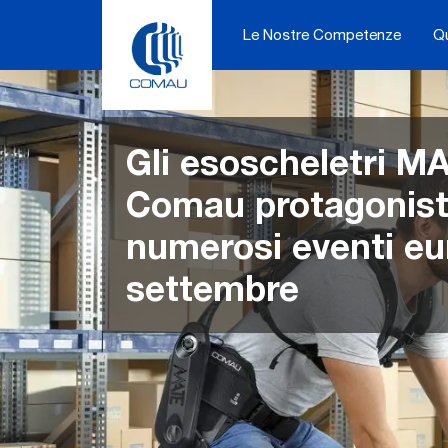
Skip
to
Le Nostre Competenze
Q
content
Gli esoscheletri MA
Comau protagonisti
numerosi eventi eu
settembre