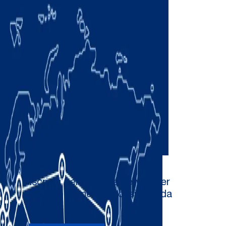
Iscriviti per ricevere newsletter
e aggiornamenti occasionali da
Comau