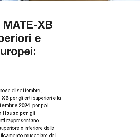
e
MATE-XB
periori e
europei:
 mese di settembre,
-XB
per gli arti superiori e la
ettembre 2024
, per poi
n House
per gli
venti rappresentano
uperiore e inferiore della
ffaticamento muscolare dei