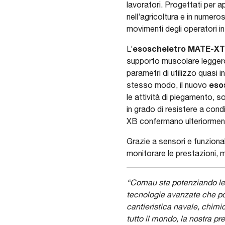
lavoratori. Progettati per a
nell’agricoltura e in numerosi
movimenti degli operatori in
esoscheletro MATE-XT 
L’
supporto muscolare leggero 
parametri di utilizzo quasi i
eso
stesso modo, il nuovo
le attività di piegamento, s
in grado di resistere a con
XB confermano ulteriorment
Grazie a sensori e funzionali
monitorare le prestazioni, m
“Comau sta potenziando le 
tecnologie avanzate che poss
cantieristica navale, chimica
tutto il mondo, la nostra p