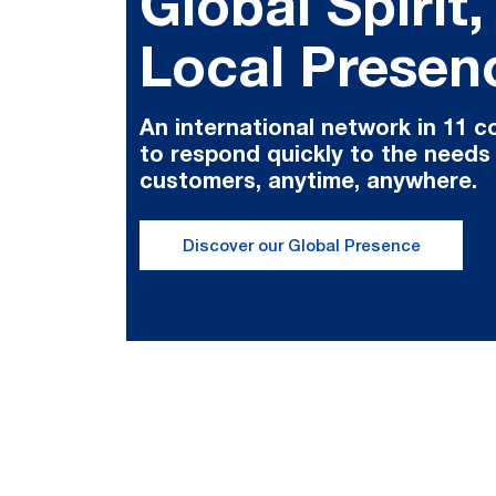
Global Spirit,
Local Presen
An international network in 11 c
to respond quickly to the needs
customers, anytime, anywhere.
Discover our Global Presence