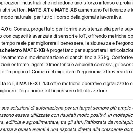
pplicazioni industriali che richiedono uno sforzo intenso e prolu
MATE-XT
MATE-XB
 altri settori,
e
aumentano l’efficienza e l
 modo naturale per tutto il corso della giornata lavorativa.
4.0
di Comau, progettato per fornire assistenza alla parte sup
con capacità avanzate di sensori e IoT, offrendo metriche ope
n tempo reale per migliorare il benessere, la sicurezza e l’ergonom
scheletro MATE-XB
è progettato per supportare l’articolazi
ollevamento e movimentazione di carichi fino a 25 kg. Confortevo
dizioni estreme, agenti atmosferici e ambienti corrosivi, gli e
e l’impegno di Comau nel migliorare l’ergonomia attraverso la 
MATE-XT 4.0
tà IoT, il
offre metriche operative digitalizzate e 
igliorare l’ergonomia e il benessere dell’utilizzatore
sue soluzioni di automazione per un target sempre più ampio e
ono essere utilizzate con risultati molto positivi in molteplici s
, edilizia e agroalimentare, tra gli altri
.
Rafforzata da molteplici
resenza a questi eventi è una risposta diretta alla crescente do