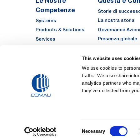
Le Nostre
Questa è Co
Competenze
Storie di success
La nostra storia
Systems
Governance Azien
Products & Solutions
Presenza globale
Services
Qualità
Automha
Sostenibilità
This website uses cookie
Fornitori
We use cookies to personal
traffic. We also share info
Funded Projects
analytics partners who may
they’ve collected from your
Legal Notes and Pri
Consent
Registered Off
Necessary
Registered in the REA
Selection