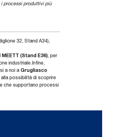
i processi produttivi più
glione 32, Stand A34),
il MEETT (Stand E36)
, per
ne industriale.Infine,
Grugliasco
si a noi a
la possibilità di scoprire
che che supportano processi