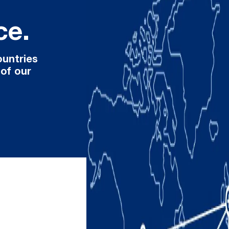
ce.
ountries
 of our