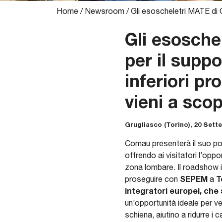
Home
/
Newsroom
/
Gli esoscheletri MATE di 
Gli esosche
per il suppo
inferiori pr
vieni a scopr
Grugliasco (Torino), 20 Sett
Comau presenterà il suo por
offrendo ai visitatori l’oppo
zona lombare. Il roadshow in
SEPEM
To
proseguire con
a
integratori europei, che 
un’opportunità ideale per ve
schiena, aiutino a ridurre i