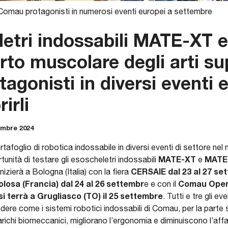
Comau protagonisti in numerosi eventi europei a settembre
letri indossabili
MATE-XT
rto muscolare degli arti su
otagonisti in diversi eventi 
irli
embre 2024
tafoglio di robotica indossabile in diversi eventi di settore nel
MATE-XT
MATE
rtunità di testare gli esoscheletri indossabili
e
CERSAIE
dal 23 al 27 s
izierà a Bologna (Italia) con la fiera
losa (Francia) dal 24 al 26 settembr
Comau Ope
e e con il
si terrà a Grugliasco (TO) il 25 settembre
. Tutti e tre gli e
dere come i sistemi robotici indossabili di Comau, per la parte s
 carichi biomeccanici, migliorano l’ergonomia e diminuiscono l’a