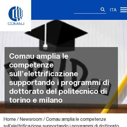
Skip
Ricerca
to
ITA
per:
content
Comau amplia le
competenze
sull’elettrificazione
supportando i programmi di
dottorato del politecnico di
torino e milano
Home
/
Newsroom
/
Comau amplia le competenze
sull’elettrificazione supportando i programmi di dottorato