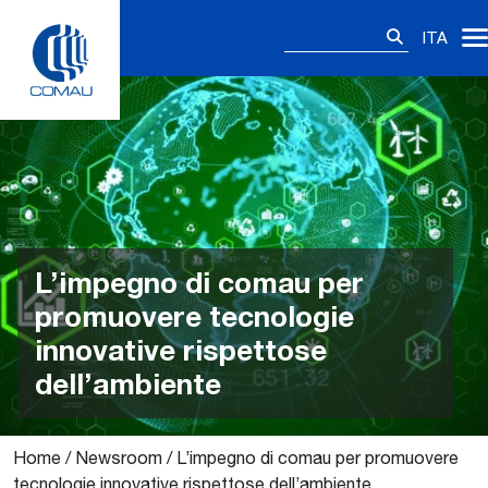
Skip
Ricerca
to
ITA
per:
content
L’impegno di comau per
promuovere tecnologie
innovative rispettose
dell’ambiente
Home
/
Newsroom
/
L’impegno di comau per promuovere
tecnologie innovative rispettose dell’ambiente