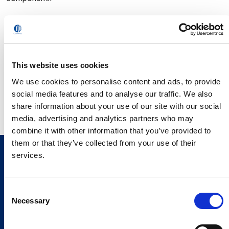
Con lo sviluppo di questi progetti, Comau contribuisce
concretamente al raggiungimento dei Sustainable
Development Goals (SDGs) delle Nazioni Unite 7, 9, 12 e
17 che, attraverso la realizzazione di robuste partnership e
This website uses cookies
la cooperazione globale, promuovono la gestione
responsabile dell’energia, la c
ostruzione di infrastrutture
We use cookies to personalise content and ads, to provide
resilienti, innovative e sostenibili
e l’adozione di un
social media features and to analyse our traffic. We also
approccio rispettoso dell’ambiente.
share information about your use of our site with our social
media, advertising and analytics partners who may
combine it with other information that you’ve provided to
them or that they’ve collected from your use of their
services.
Consent
Necessary
Selection