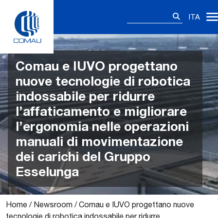
Skip
Ricerca
to
ITA
per:
content
Comau e IUVO progettano
nuove tecnologie di robotica
indossabile per ridurre
l’affaticamento e migliorare
l’ergonomia nelle operazioni
manuali di movimentazione
dei carichi del Gruppo
Esselunga
Home
/
Newsroom
/
Comau e IUVO progettano nuove
tecnologie di robotica indossabile per ridurre