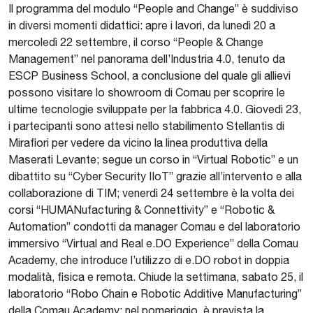
Il programma del modulo “People and Change” è suddiviso
in diversi momenti didattici: apre i lavori, da lunedì 20 a
mercoledì 22 settembre, il corso “People & Change
Management” nel panorama dell’Industria 4.0, tenuto da
ESCP Business School, a conclusione del quale gli allievi
possono visitare lo showroom di Comau per scoprire le
ultime tecnologie sviluppate per la fabbrica 4.0. Giovedì 23,
i partecipanti sono attesi nello stabilimento Stellantis di
Mirafiori per vedere da vicino la linea produttiva della
Maserati Levante; segue un corso in “Virtual Robotic” e un
dibattito su “Cyber Security IIoT” grazie all’intervento e alla
collaborazione di TIM; venerdì 24 settembre è la volta dei
corsi “HUMANufacturing & Connettivity” e “Robotic &
Automation” condotti da manager Comau e del laboratorio
immersivo “Virtual and Real e.DO Experience” della Comau
Academy, che introduce l’utilizzo di e.DO robot in doppia
modalità, fisica e remota. Chiude la settimana, sabato 25, il
laboratorio “Robo Chain e Robotic Additive Manufacturing”
della Comau Academy; nel pomeriggio, è prevista la