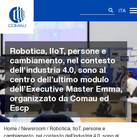
Skip
Ricerca
to
ITA
per:
content
Robotica, IIoT, persone e
cambiamento, nel contesto
dell’industria 4.0, sono al
centro dell’ultimo modulo
dell’Executive Master Emma,
organizzato da Comau ed
Escp
Home
/
Newsroom
/
Robotica, IIoT, persone e
cambiamento, nel contesto dell’industria 4.0, sono al