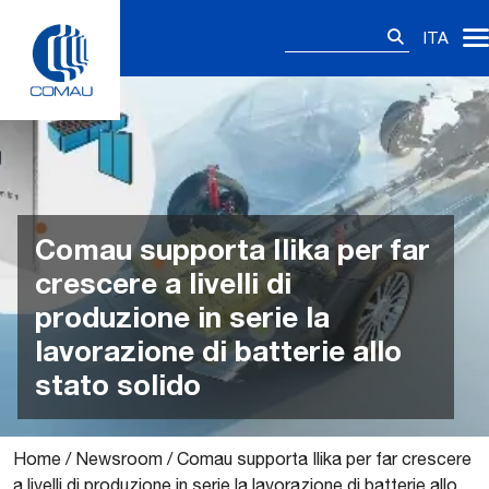
Skip
Ricerca
to
ITA
per:
content
Comau supporta Ilika per far
crescere a livelli di
produzione in serie la
lavorazione di batterie allo
stato solido
Home
/
Newsroom
/
Comau supporta Ilika per far crescere
a livelli di produzione in serie la lavorazione di batterie allo