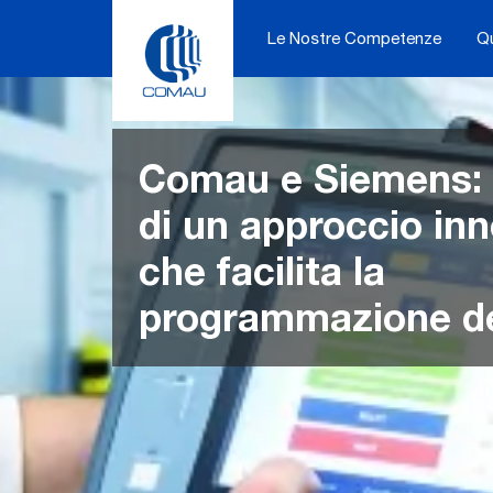
Skip
to
Le Nostre Competenze
Q
content
Comau e Siemens: p
di un approccio inn
che facilita la
programmazione de