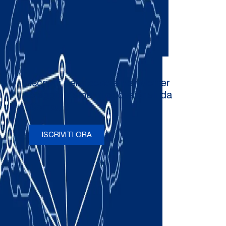
Iscriviti per ricevere newsletter
e aggiornamenti occasionali da
Comau
ISCRIVITI ORA