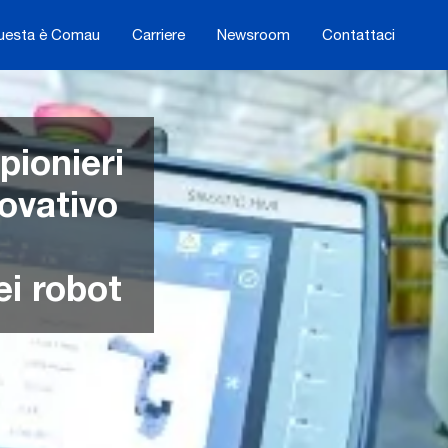
uesta è Comau
Carriere
Newsroom
Contattaci
ionieri
ovativo
i robot