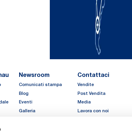
mau
Newsroom
Contattaci
o
Comunicati stampa
Vendite
Blog
Post Vendita
dale
Eventi
Media
Galleria
Lavora con noi
Richiedi un preventivo pe
MATE
s