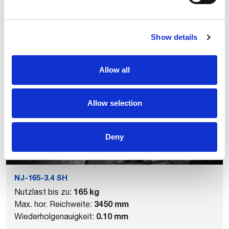
Verfahrachsen
Show details
Verwandte Produkte
Allow all
Allow selection
Deny
NJ-165-3.4 SH
165 kg
Nutzlast bis zu:
3450 mm
Max. hor. Reichweite:
0.10 mm
Wiederholgenauigkeit: