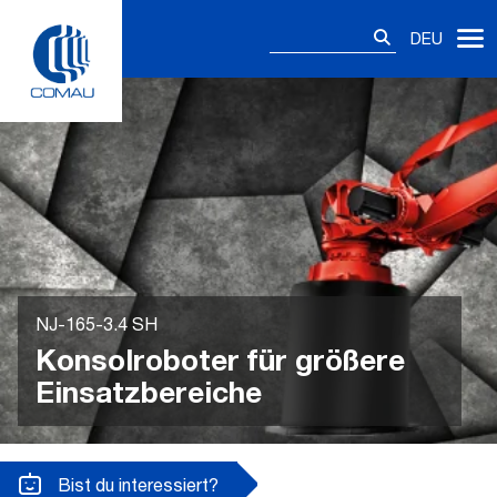
Skip
Suchen
to
DEU
nach:
content
NJ-165-3.4 SH
Konsolroboter für größere
Einsatzbereiche
Bist du interessiert?