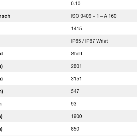
0.10
nsch
ISO 9409 – 1 – A 160
1415
IP65 / IP67 Wrist
nd
Shelf
m)
2801
m)
3151
m)
547
m
93
)
1800
)
850