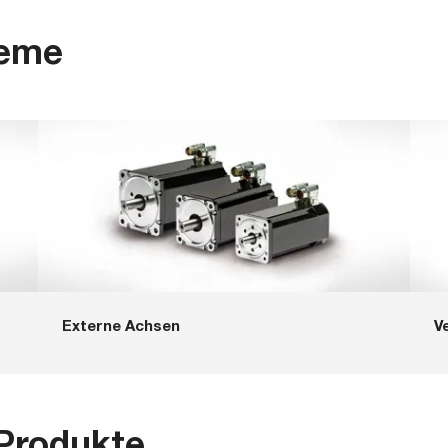
teme
Externe Achsen
V
Produkte