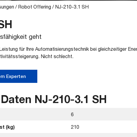
sungen
/
Robot Offering
/
NJ-210-3.1 SH
 SH
fähigkeit geht
e Leistung für Ihre Automatisierungstechnik bei gleichzeitiger En
vitätssteigerung. Nicht schlecht.
em Experten
 Daten NJ-210-3.1 SH
6
t (kg)
210