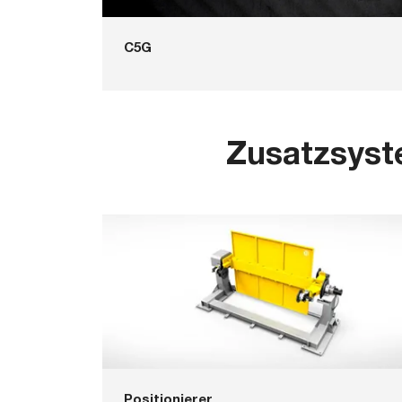
C5G
Zusatzsys
Positionierer