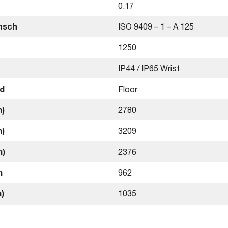
0.17
nsch
ISO 9409 – 1 – A 125
1250
IP44 / IP65 Wrist
nd
Floor
m)
2780
m)
3209
m)
2376
m
962
)
1035