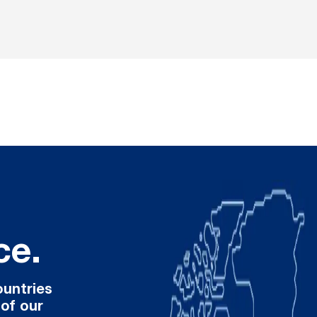
ce.
ountries
 of our