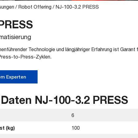
sungen
/
Robot Offering
/
NJ-100-3.2 PRESS
 PRESS
matisierung
nführender Technologie und längjähriger Erfahrung ist Garant f
 Press-to-Press-Zyklen.
em Experten
 Daten NJ-100-3.2 PRESS
6
t (kg)
100