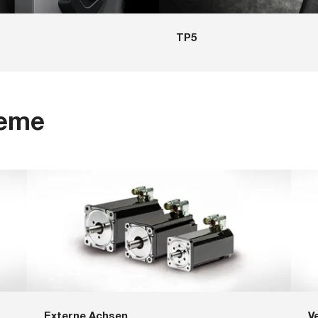
TP5
teme
Externe Achsen
V