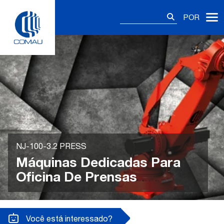
Skip
Pesquisar
to
POR
por:
content
NJ-100-3.2 PRESS
Máquinas Dedicadas Para
Oficina De Prensas
Você está interessado?