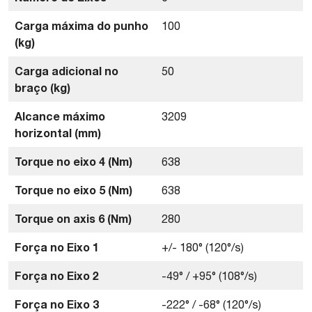
Carga máxima do punho
100
(kg)
Carga adicional no
50
braço (kg)
Alcance máximo
3209
horizontal (mm)
Torque no eixo 4 (Nm)
638
Torque no eixo 5 (Nm)
638
Torque on axis 6 (Nm)
280
Força no Eixo 1
+/- 180° (120°/s)
Força no Eixo 2
-49° / +95° (108°/s)
Força no Eixo 3
-222° / -68° (120°/s)