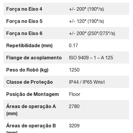
Força no Eixo 4
+/- 200° (190°/s)
Força no Eixo 5
+/- 120° (190°/s)
Força no Eixo 6
+/- 200° (250°/275°/s)
Repetibilidade (mm)
0.17
Flange de acoplamento
ISO 9409 – 1 – A 125
Peso do Robô (kg)
1250
Classe de Proteção
IP44 / IP65 Wrist
Posição de Montagem
Floor
Áreas de operação A
2780
(mm)
Áreas de operação B
3209
(mm)