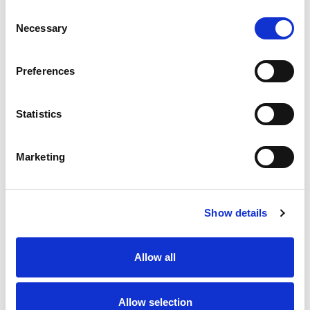
Consent
Necessary
Selection
Deslizadores
Preferences
Statistics
Produtos relacionados
Marketing
Show details
Allow all
NJ-100-3.2 PRESS
100 kg
Carga até:
Allow selection
3209 mm
Alcance Máximo H de: