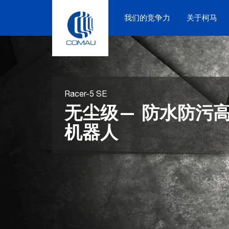
Skip
to
我们的竞争力
关于柯马
content
Racer-5 SE
无尘级— 防水防污
机器人