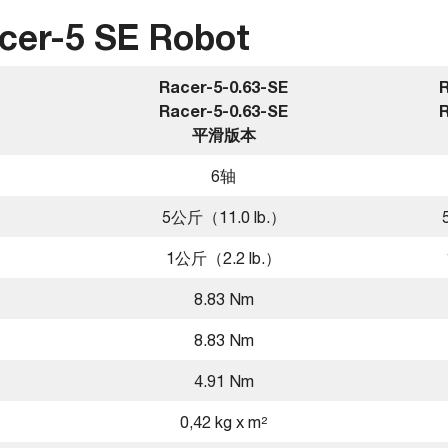
r-5 SE Robot
Racer-5-0.63-SE
R
Racer-5-0.63-SE
R
平滑版本
6轴
5公斤（11.0 lb.）
1公斤（2.2 lb.）
8.83 Nm
8.83 Nm
4.91 Nm
0,42 kg x m²