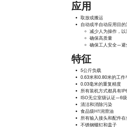
应用
取放或搬运
自动或半自动应用目的
减少人为操作，以
确保高质量
确保工人安全—避
特征
5公斤负载
0.63米和0.80米的
0.03毫米的重复精度
所有装机方式都具有IP
ISO无尘室级认证—6
清洁和消除污染
食品级H1润滑油
所有输入接头和配件在
不锈钢螺钉和盖子