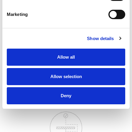
Marketing
1
个共同愿景
Show details
Allow all
Allow selection
1
项知识分享
Deny