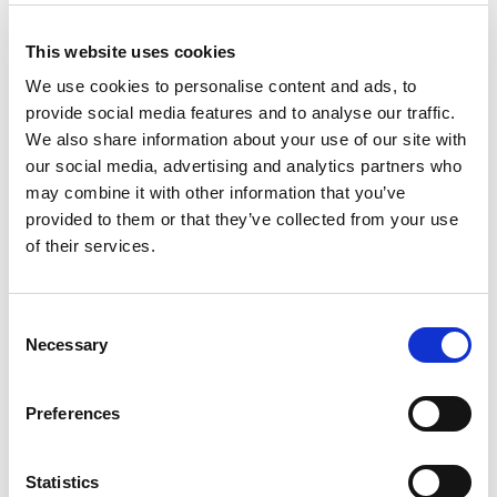
This website uses cookies
We use cookies to personalise content and ads, to
provide social media features and to analyse our traffic.
We also share information about your use of our site with
our social media, advertising and analytics partners who
1
个开创性愿景
may combine it with other information that you’ve
provided to them or that they’ve collected from your use
of their services.
坦诚沟通
Consent
我们分享我们的经验、观点和理念，从而达成共同目
Necessary
标，这是我们保持透明的方式。
Selection
Preferences
Statistics