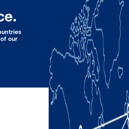
ce.
ountries
 of our