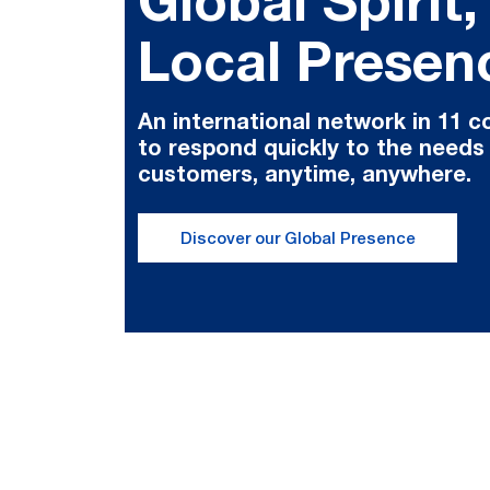
Global Spirit,
Local Presen
An international network in 11 c
to respond quickly to the needs
customers, anytime, anywhere.
Discover our Global Presence