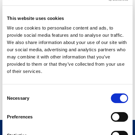
在运输过程中,振动和冲击
This website uses cookies
We use cookies to personalise content and ads, to
安装位置
Inside the RACK cabinet
provide social media features and to analyse our traffic.
We also share information about your use of our site with
机柜内部最小尺寸(宽度深
483 x 600 x 265.9 mm 19 x
our social media, advertising and analytics partners who
度x高度)
23.62 x 10.47 in
may combine it with other information that you’ve
空间占用机柜
6 Units
provided to them or that they’ve collected from your use
of their services.
在同一个柜内同时安装的情
Minimum 1 Unit
况下，2个控制单元之间欲
放置的齿条单元的数量
Consent
Necessary
Selection
安装要求
Preferences