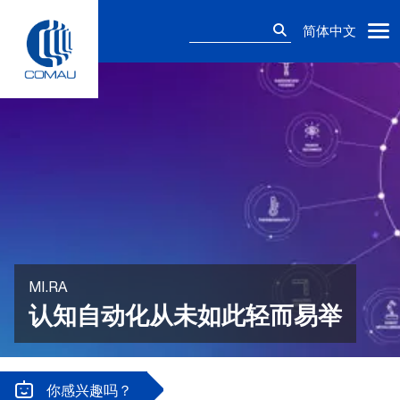
Skip
搜
to
简体中文
索：
content
MI.RA
认知自动化从未如此轻而易举
你感兴趣吗？