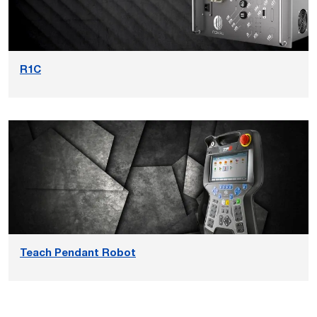
Racer5-0.63 SE (3D-ACIS)
Racer-5-0.80 SE Smooth (2D-PDF)
Racer5-0.80 SE (3D-ACIS)
Racer5-0.63 SE (3D-PARASOLID).x_t
R1C
Racer5-0.80 SE (3D-PARASOLID).x_t
Racer5-0.63 SE (3D-SOLIDWORKS)
Racer5-0.80 SE (3D-SOLIDWORKS)
Racer5-0.63 SE (3D-STEP).STEP
Racer5-0.80 SE (3D-STEP).STEP
Racer5-0.63 SE (3D-IGES).IGS
Racer5-0.80 SE (3D-IGES).IGS
Racer5_063
SE_Smooth_SmartCimStation_and_R
Teach Pendant Robot
Racer5_080 SE_Smooth
oboSimPro
_SmartCimStation_and_RoboSimPro
Racer5-0.63 SE Smooth (3D-ACIS)
Racer5-0.80 SE Smooth (3D-ACIS)