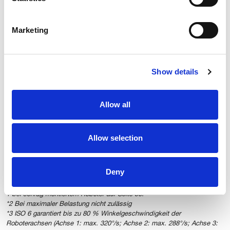
ISO 14644-1
Verwendung
Ja
Ja
Marketing
von
lebensmittelec
hten
Show details
Dichtungen
Verwendung
Ja
Ja
Allow all
von NSF H1
Allow selection
*1 Bei einem winkelmontierten Roboter muss der Hub von Achse 1
Deny
entsprechend der Neigung des Winkels selbst und der Nutzlast begrenzt
werden. Weitere Einzelheiten siehe Abs. 2.9.4 Hubbegrenzungen Achse
1 bei schräg montiertem Roboter auf Seite 56.
*2 Bei maximaler Belastung nicht zulässig
*3 ISO 6 garantiert bis zu 80 % Winkelgeschwindigkeit der
Roboterachsen (Achse 1: max. 320°/s; Achse 2: max. 288°/s; Achse 3: