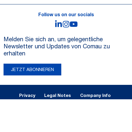
Follow us on our socials
LinkedIn
Instagram
YouTube
Melden Sie sich an, um gelegentliche
Newsletter und Updates von Comau zu
erhalten
JETZT ABONNIEREN
Legal Notes and Privacy
Privacy
Legal Notes
Company Info
Cookie Policy
Registered Office: Via Rivalta, 30, 10095 Grugliasco (TO) – Italy. Fully