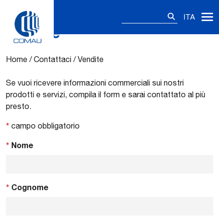
Ricerca
ITA
per:
Vendite
Skip
to
content
Home
/
Contattaci
/
Vendite
Se vuoi ricevere informazioni commerciali sui nostri
prodotti e servizi, compila il form e sarai contattato al più
presto.
*
campo obbligatorio
*
Nome
*
Cognome