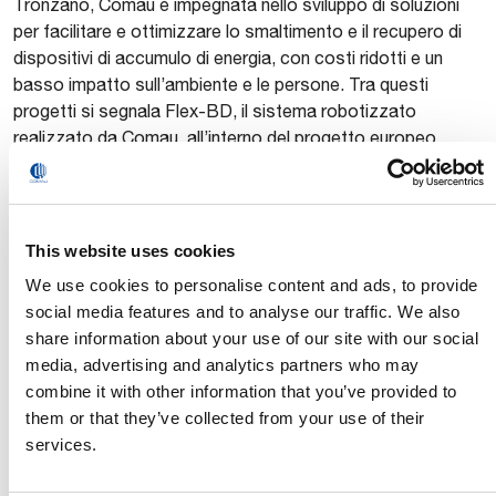
Tronzano, Comau è impegnata nello sviluppo di soluzioni
per facilitare e ottimizzare lo smaltimento e il recupero di
dispositivi di accumulo di energia, con costi ridotti e un
basso impatto sull’ambiente e le persone. Tra questi
progetti si segnala Flex-BD, il sistema robotizzato
realizzato da Comau, all’interno del progetto europeo
Flexible Battery Dismantling, per automatizzare lo
smontaggio delle batterie elettriche esauste grazie ad un
processo flessibile, ripetibile e standardizzabile che
aumenta l’efficienza di lavoro e riduce i rischi per gli
This website uses cookies
operatori.
We use cookies to personalise content and ads, to provide
social media features and to analyse our traffic. We also
Ascolta l’intervista completa a Gian Carlo Tronzano
share information about your use of our site with our social
trasmessa da Smart Car di Radio 24:
media, advertising and analytics partners who may
https://www.radio24.ilsole24ore.com/programmi/smart-
combine it with other information that you’ve provided to
car/puntata/trasmissione-17-maggio-2023-191535-
them or that they’ve collected from your use of their
AEghXoUD
services.